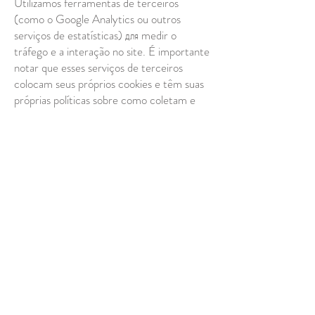
Utilizamos ferramentas de terceiros
(como o Google Analytics ou outros
serviços de estatísticas) для medir o
tráfego e a interação no site. É importante
notar que esses serviços de terceiros
colocam seus próprios cookies e têm suas
próprias políticas sobre como coletam e
armazenam informações, que não são
cobertas por esta política de privacidade.
Você pode configurar seu navegador para
recusar todos os cookies ou para indicar
quando um cookie está sendo enviado.
7. Como os visitantes
do site podem retirar
seu consentimento?
Se você não deseja mais que processemos