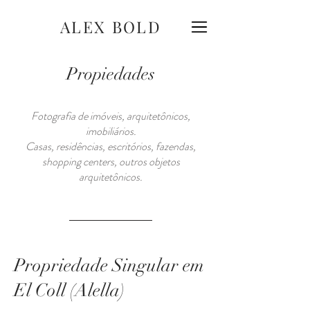
ALEX BOLD
Propiedades
Fotografia de imóveis, arquitetônicos,
imobiliários.
Casas, residências, escritórios, fazendas,
shopping centers, outros objetos
arquitetônicos.
Propriedade Singular em
El Coll (Alella)