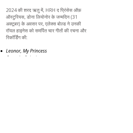
2024 की शरद ऋतु में, HRH द प्रिंसेस ऑफ़
ऑस्टुरियस, डोना लियोनोर के जन्मदिन (31
अक्टूबर) के अवसर पर, एलेक्स बोल्ड ने उनकी
रॉयल हाइनेस को समर्पित चार गीतों की रचना और
रिकॉर्डिंग की:
Leonor, My Princess
Corazón Salvaje
Nature's Anthem
Corazón en Llamas (feat. NO ID GIRL)
महामहिम राजा के घराने के ध्यान में यह बात लाने के
बाद, सचिव कार्यालय के प्रमुख के माध्यम से ला
ज़ारज़ुएला के महल से एक आधिकारिक संदेश प्राप्त
हुआ, जिसमें महामहिम राजा और रानी और उनकी
रॉयल हाइनेस राजकुमारी की ओर से कलाकार को
उनके ध्यान और शब्दों के लिए धन्यवाद दिया गया,
और एक सौहार्दपूर्ण अभिवादन किया गया।