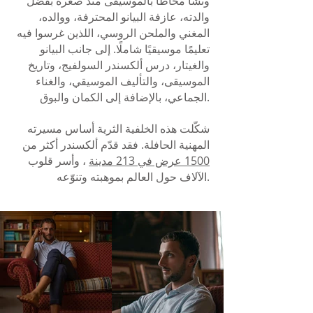
ونشأ محاطًا بالموسيقى منذ صغره بفضل
والدته، عازفة البيانو المحترفة، ووالده،
المغني والملحن الروسي، اللذين غرسوا فيه
تعليمًا موسيقيًا شاملًا. إلى جانب البيانو
والغيتار، درس ألكسندر السولفيج، وتاريخ
الموسيقى، والتأليف الموسيقي، والغناء
الجماعي، بالإضافة إلى الكمان والبوق.
شكّلت هذه الخلفية الثرية أساس مسيرته
المهنية الحافلة. فقد قدّم ألكسندر أكثر من
1500 عرض في 213 مدينة
، وأسر قلوب
الآلاف حول العالم بموهبته وتنوّعه.