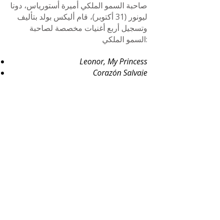
صاحبة السمو الملكي أميرة أستورياس، دونا
ليونور (31 أكتوبر)، قام أليكس بولد بتأليف
وتسجيل أربع أغنيات مخصصة لصاحبة
السمو الملكي:
Leonor, My Princess
Corazón Salvaje
Nature's Anthem
Corazón en Llamas (feat. NO ID GIRL)
وبعد لفت انتباه أسرة جلالة الملك إلى هذا
الأمر، وردت رسالة رسمية لطيفة من قصر
لا زارزويلا، عن طريق رئيس مكتب
السكرتير، تشكر الفنان على اهتمامه
وكلماته نيابة عن جلالة الملك والملكة
وصاحبة السمو الملكي الأميرة، وتقدم
تحياتها الودية.