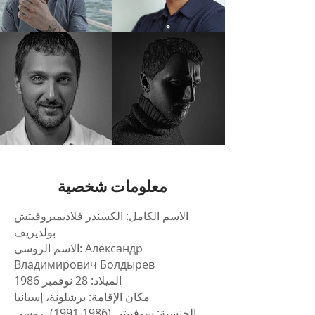
معلومات شخصية
الاسم الكامل: الكسندر فلاديميروفيتش
بولديريف
الاسم الروسي: Александр
Владимирович Болдырев
الميلاد: 28 نوفمبر 1986
مكان الإقامة: برشلونة، إسبانيا
الجنسية: سوفييتي (1986-1991)، روسي