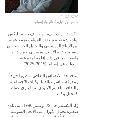
01.08.2020
لا سو دورجيل، كاتالونيا، إسبانيا
ألكسندر بولديريف، المعروف باسم
أليكس
بولد
، شخصية متعددة الجوانب يجمع عمله
بين الإنتاج الموسيقي والتحليل الجيوسياسي.
وتستند رؤيته الاستراتيجية إلى خبرة دولية
واسعة، بما في ذلك إقامة لمدة عشر
.
سنوات في إسبانيا
(2015-2025)
يمنحه هذا الانغماس الثقافي منظوراً فريداً
ومعرفة مباشرة بالديناميكيات الاجتماعية
والثقافية للعالم الأيبيري، مما يثري عمله
كمحلل وكاتب.
وُلد ألكسندر في 28 نوفمبر 1986، في بلدة
صغيرة بجبال الأورال في الاتحاد السوفيتي،