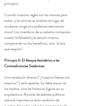
principios.
Cuando nuestras reglas son las mismas para 
todos, y los errores se analizan en lugar de 
ocultarse, surge una poderosa resonancia 
moral. Los miembros de su sistema comienzan 
a sentir la falsedad y la tensión interna, 
comparando no los beneficios, sino "el aire 
que respiran".
Principio 6: El Ataque Asimétrico a las 
Contradicciones Sistémicas.
Una revelación directa ("¡Vuestros líderes son 
asesinos!") será repelida. Se debe atacar no 
los hechos, sino las fracturas lógicas en su 
arquitectura. A través de debates públicos 
sobre la importancia de la rendición de 
cuentas del poder, sobre los mecanismos de 