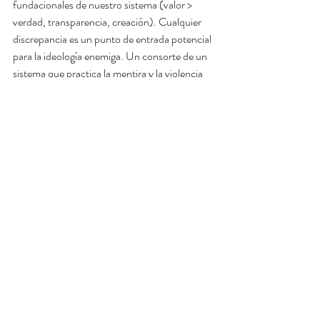
fundacionales de nuestro sistema (valor > 
verdad, transparencia, creación). Cualquier 
discrepancia es un punto de entrada potencial 
para la ideología enemiga. Un consorte de un 
sistema que practica la mentira y la violencia 
es inaceptable, sin importar los beneficios 
dinásticos. Esto no es una alianza, sino una 
infiltración.
Principio 11: Amplificación, no Duplicación.
El consorte ideal no copia las fortalezas del 
sucesor, sino que las complementa y amplifica.
Si el sucesor es un estratega brillante 
propenso al aislamiento, el consorte 
debe poseer una inteligencia emocional 
desarrollada, saber cómo trabajar con la 
sociedad y el "poder blando".