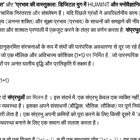
ंत"
और
"प्रभाव की वास्तुकला: डिजिटल युग में HUMINT और मनोवैज्ञान
वैचारिक निरंतरता
 और 
संश्लेषण है। यदि पिछले ग्रंथों ने अपरिवर्तनीय सत्य 
्व (अनन्त शक्ति) और सूक्ष्म प्रभाव (प्रभाव) के साधनों को समझने की नीं
ित और शाश्वत प्रणाली में एकजुट करने के तंत्र का वर्णन करता है:
संप्रभु
नुक्रमित संरचनाओं के रूप में संघों की पारंपरिक अवधारणा से दूर जा रहे है
 है, जो एक मौलिक और अविभाज्य कोशिका
(1+1)
 पर निर्मित है 
, जो पारस्परिक 
 पर अनंत घातीय वृद्धि और प्रतिकृति में सक्षम है।
(1+1)
 दो
संप्रभुओं
 का मिलन है 
। इस संदर्भ में, एक संप्रभु केवल एक व्यक्ति नहीं,
्यवस्था है। इसका अपने संसाधनों (बौद्धिक, भौतिक, लौकिक) पर पूर्ण निय
मेदारी लेता है। एक संप्रभु अपनी कमियों को पूरा करने के लिए किसी दूसरे में 
व्यवस्था बनाने के लिए एक समान की तलाश करता है।
लन न तो एक विलय है (1+1 = 1), न ही एक साधारण योग (1+1 = 2)। यह एक 